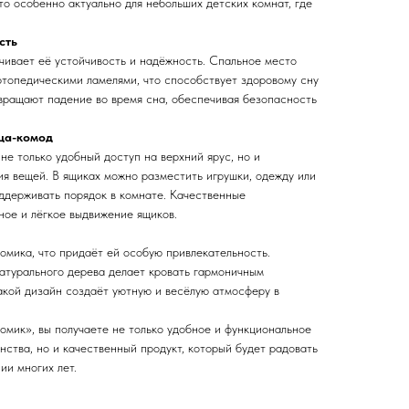
о особенно актуально для небольших детских комнат, где
сть
чивает её устойчивость и надёжность. Спальное место
топедическими ламелями, что способствует здоровому сну
вращают падение во время сна, обеспечивая безопасность
ца-комод
е только удобный доступ на верхний ярус, но и
ия вещей. В ящиках можно разместить игрушки, одежду или
оддерживать порядок в комнате. Качественные
ое и лёгкое выдвижение ящиков.
омика, что придаёт ей особую привлекательность.
натурального дерева делает кровать гармоничным
акой дизайн создаёт уютную и весёлую атмосферу в
омик», вы получаете не только удобное и функциональное
ства, но и качественный продукт, который будет радовать
ии многих лет.