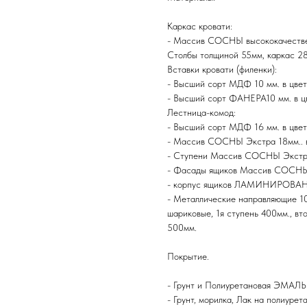
Каркас кровати:
- Массив СОСНЫ высококачеств
Столбы толщиной 55мм, каркас 2
Вставки кровати (филенки):
- Высший сорт МДФ 10 мм. в цв
- Высший сорт ФАНЕРА10 мм. в
Лестница-комод:
- Высший сорт МДФ 16 мм. в цв
- Массив СОСНЫ Экстра 18мм..
- Ступени Массив СОСНЫ Экстр
- Фасады ящиков Массив СОСНЫ
- корпус ящиков ЛАМИНИРОВА
- Металлические направляющие 1
шариковые, 1я ступень 400мм., вто
500мм.
Покрытие.
- Грунт и Полиуретановая ЭМАЛЬ
- Грунт, морилка, Лак на полиуре