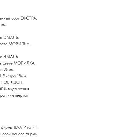
енный сорт ЭКСТРА.
8мм.
ете ЭМАЛЬ.
 цвете МОРИЛКА.
ете ЭМАЛЬ.
 в цвете МОРИЛКА
а 28мм.
 Экстра 18мм.
ННОЕ ЛДСП.
00% выдвижения
рая - четвертая
 фирмы ILVA Италия.
тановой основе фирмы