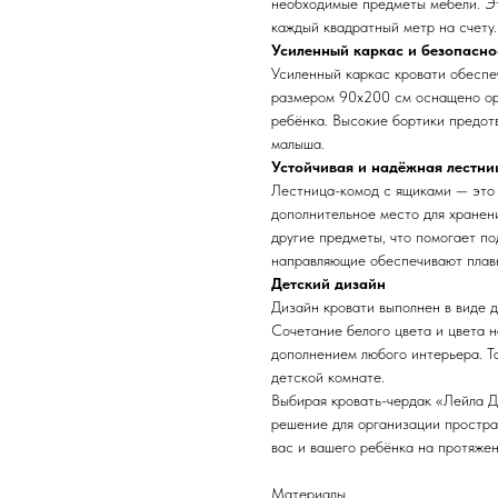
необходимые предметы мебели. Эт
каждый квадратный метр на счету.
Усиленный каркас и безопасно
Усиленный каркас кровати обеспе
размером 90х200 см оснащено ор
ребёнка. Высокие бортики предот
малыша.
Устойчивая и надёжная лестни
Лестница-комод с ящиками — это н
дополнительное место для хранен
другие предметы, что помогает п
направляющие обеспечивают плавн
Детский дизайн
Дизайн кровати выполнен в виде д
Сочетание белого цвета и цвета 
дополнением любого интерьера. Т
детской комнате.
Выбирая кровать-чердак «Лейла Д
решение для организации простран
вас и вашего ребёнка на протяжен
Материалы.