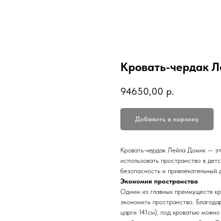
Кровать-чердак Л
94650,00
р.
Добавить в корзину
Кровать-чердак Лейла Домик — эт
использовать пространство в детс
безопасность и привлекательный д
Экономия пространства
Одним из главных преимуществ кр
экономить пространство. Благода
царги 141см), под кроватью можно