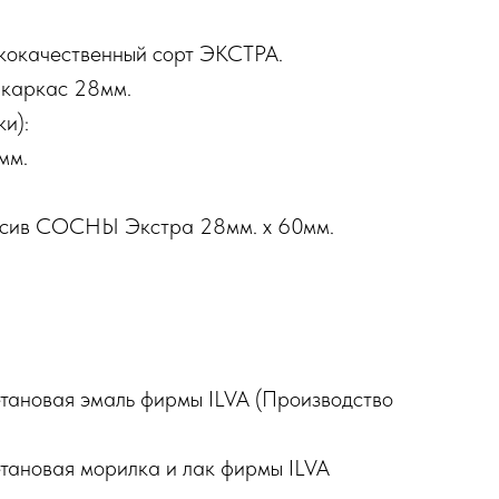
окачественный сорт ЭКСТРА.
 каркас 28мм.
и):
мм.
ссив СОСНЫ Экстра 28мм. х 60мм.
етановая эмаль фирмы ILVA (Производство
етановая морилка и лак фирмы ILVA