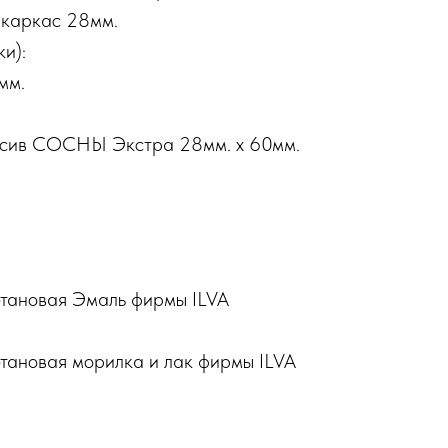
 каркас 28мм.
и):
мм.
ссив СОСНЫ Экстра 28мм. х 60мм.
етановая Эмаль фирмы ILVA
етановая морилка и лак фирмы ILVA