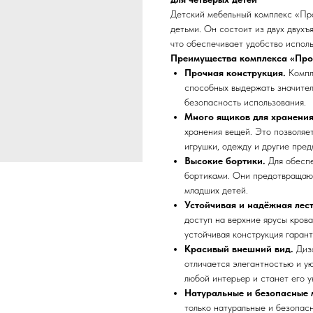
Детский мебельный комплекс «Пр
детьми. Он состоит из двух двух
что обеспечивает удобство испол
Преимущества комплекса «Про
Прочная конструкция.
Компл
способных выдержать значител
безопасность использования.
Много ящиков для хранения
хранения вещей. Это позволяе
игрушки, одежду и другие пред
Высокие бортики.
Для обеспе
бортиками. Они предотвращают
младших детей.
Устойчивая и надёжная лес
доступ на верхние ярусы кров
устойчивая конструкция гаран
Красивый внешний вид.
Диза
отличается элегантностью и у
любой интерьер и станет его 
Натуральные и безопасные 
только натуральные и безопасн