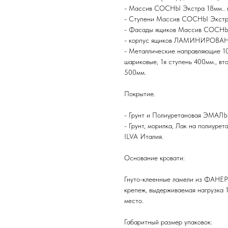
- Массив СОСНЫ Экстра 18мм..
- Ступени Массив СОСНЫ Экстр
- Фасады ящиков Массив СОСНЫ
- корпус ящиков ЛАМИНИРОВА
- Металлические направляющие 1
шариковые, 1я ступень 400мм., вто
500мм.
Покрытие.
- Грунт и Полиуретановая ЭМАЛЬ
- Грунт, морилка, Лак на полиуре
ILVA Италия.
Основание кровати:
Гнуто-клеенные ламели из ФАНЕР
крепеж, выдерживаемая нагрузка 1
место.
Габаритный размер упаковок: