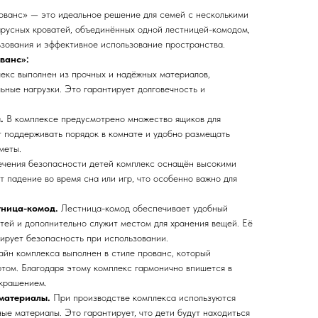
ованс» — это идеальное решение для семей с несколькими
ъярусных кроватей, объединённых одной лестницей-комодом,
ьзования и эффективное использование пространства.
ванс»:
екс выполнен из прочных и надёжных материалов,
ьные нагрузки. Это гарантирует долговечность и
.
В комплексе предусмотрено множество ящиков для
т поддерживать порядок в комнате и удобно размещать
меты.
чения безопасности детей комплекс оснащён высокими
 падение во время сна или игр, что особенно важно для
тница-комод.
Лестница-комод обеспечивает удобный
атей и дополнительно служит местом для хранения вещей. Её
тирует безопасность при использовании.
йн комплекса выполнен в стиле прованс, который
ютом. Благодаря этому комплекс гармонично впишется в
украшением.
материалы.
При производстве комплекса используются
ые материалы. Это гарантирует, что дети будут находиться