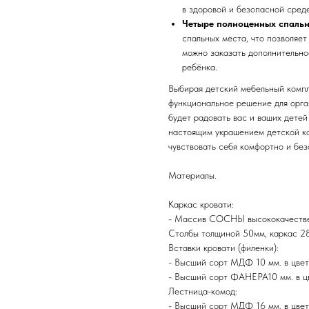
в здоровой и безопасной среде
Четыре полноценных спальн
спальных места, что позволяе
можно заказать дополнительно
ребёнка.
Выбирая детский мебельный компл
функциональное решение для орга
будет радовать вас и ваших детей
настоящим украшением детской ко
чувствовать себя комфортно и без
Материалы.
Каркас кровати:
- Массив СОСНЫ высококачеств
Столбы толщиной 50мм, каркас 2
Вставки кровати (филенки):
- Высший сорт МДФ 10 мм. в цв
- Высший сорт ФАНЕРА10 мм. в
Лестница-комод:
- Высший сорт МДФ 16 мм. в цв