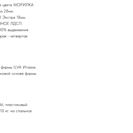
 в цвете МОРИЛКА
а 28мм.
 Экстра 18мм.
ННОЕ ЛДСП.
00% выдвижения
рая - четвертая
 фирмы ILVA Италия.
тановой основе фирмы
Ы, пластиковый
10 кг. на спальное